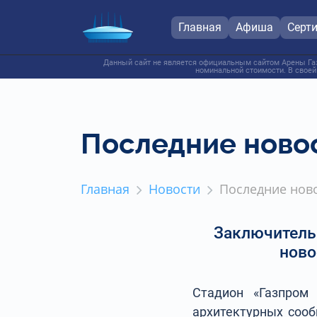
Главная
Афиша
Серт
Данный сайт не является официальным сайтом Арены Газ
номинальной стоимости. В своей
Последние новос
Главная
Новости
Последние ново
Заключительн
ново
Стадион «Газпром
архитектурных сооб