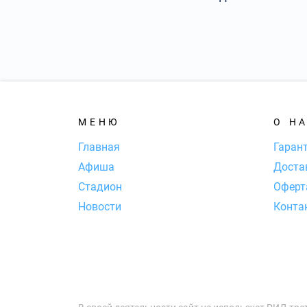
МЕНЮ
О Н
Главная
Гаран
Афиша
Доста
Стадион
Оферт
Новости
Конта