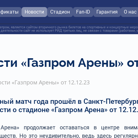
ификаты
Новости
Стадион
Fan-ID
Гарантия
О нас
пром, является сайтом вторичного рынка билетов на спортивные и концертные мероп
 деятельности сайт не использует РИД третьих лиц, не связан с товарами (работами,
ти «Газпром Арены» от 
сти «Газпром Арены» от 12.12.23
ый матч года прошёл в Санкт-Петербур
сти о стадионе «Газпром Арена» от 12.12
 Арена» продолжает оставаться в центре вним
ществ. Но это неудивительно, ведь здесь регуляр