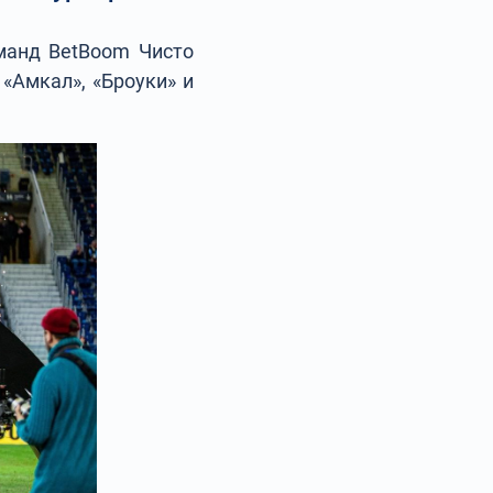
манд BetBoom Чисто
«Амкал», «Броуки» и