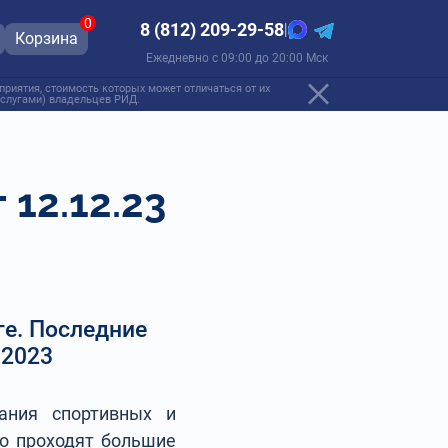
0
8 (812) 209-29-58
|
Корзина
Ежедневно с 09:00 до 20:00 Мск
риятия, стоимость которых может отличаться от их
 услугами) владельцев РИД.
12.12.23
ге. Последние
.2023
ания спортивных и
но проходят большие