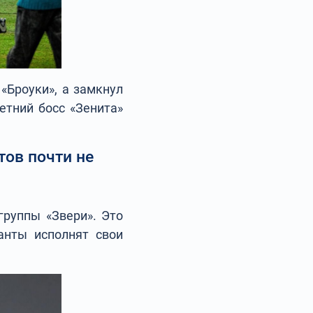
«Броуки», а замкнул
етний босс «Зенита»
тов почти не
группы «Звери». Это
анты исполнят свои