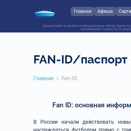
Главная
Афиша
Серт
Данный сайт не является официальным сайтом Арены Газ
номинальной стоимости. В своей
FAN-ID/паспорт 
Главная
Fan-ID
Fan ID: основная инфор
В России начали действовать новы
наслаждаться футболом прямо с три