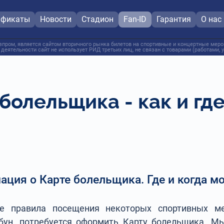
ификаты
Новости
Стадион
Fan-ID
Гарантия
О нас
пром, является сайтом вторичного рынка билетов на спортивные и концертные мероп
 деятельности сайт не использует РИД третьих лиц, не связан с товарами (работами,
болельщика - как и где
мация о Карте болельщика. Где и когда м
е правила посещения некоторых спортивных ме
бун, потребуется оформить Карту болельщика. М