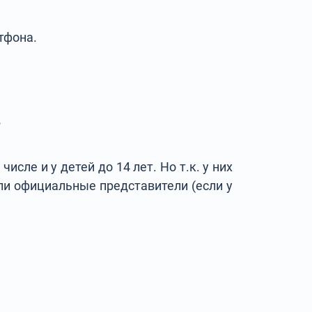
тфона.
?
исле и у детей до 14 лет. Но т.к. у них
или официальные представители (если у